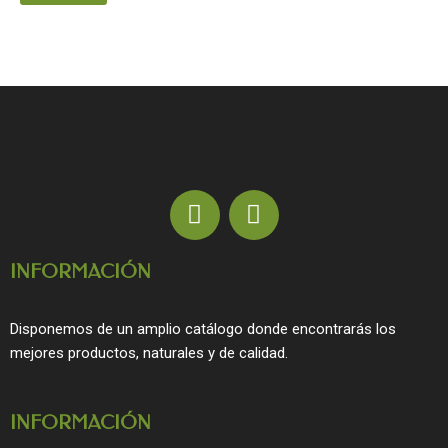
F
I
a
n
c
s
INFORMACIÓN
e
t
b
a
o
g
Disponemos de un amplio catálogo donde encontrarás los
o
r
mejores productos, naturales y de calidad.
k
a
m
INFORMACIÓN