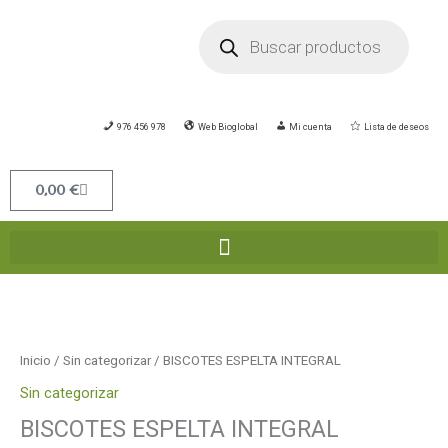
Ir
Búsqueda
de
al
productos
contenido
976 456 978
Web Bioglobal
Mi cuenta
Lista de deseos
Carrito
0,00
€
BISCOTES
ESPELTA
INTEGRAL
Inicio
/
Sin categorizar
/ BISCOTES ESPELTA INTEGRAL
cantidad
Sin categorizar
BISCOTES ESPELTA INTEGRAL