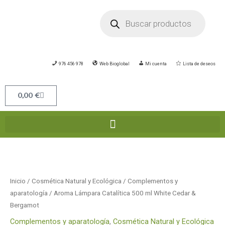
Ir
Búsqueda
de
al
productos
contenido
976 456 978
Web Bioglobal
Mi cuenta
Lista de deseos
Carrito
0,00
€
Inicio
/
Cosmética Natural y Ecológica
/
Complementos y
aparatología
/ Aroma Lámpara Catalítica 500 ml White Cedar &
Bergamot
Complementos y aparatología
,
Cosmética Natural y Ecológica