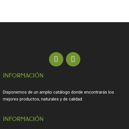
F
I
a
n
c
s
INFORMACIÓN
e
t
b
a
o
g
Disponemos de un amplio catálogo donde encontrarás los
o
r
mejores productos, naturales y de calidad.
k
a
m
INFORMACIÓN