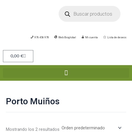
Ir
Búsqueda
de
al
productos
contenido
976 456 978
Web Bioglobal
Mi cuenta
Lista de deseos
Carrito
0,00
€
Porto Muiños
Mostrando los 2 resultados