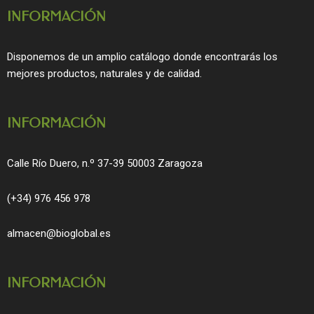
c
s
INFORMACIÓN
e
t
b
a
o
g
Disponemos de un amplio catálogo donde encontrarás los
o
r
mejores productos, naturales y de calidad.
k
a
m
INFORMACIÓN
Calle Río Duero, n.º 37-39 50003 Zaragoza
(+34) 976 456 978
almacen@bioglobal.es
INFORMACIÓN